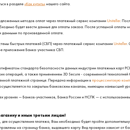
ься в разделе
«Как купить»
нашего сайта.
редложенных методов оплат через платежный сервис компании
Uniteller
. Пос
обходимо будет ввести данные для оплаты заказа. После успешной оплаты 
и данными по произведенной оплате.
стемы быстрых платежей (СБП) через платежный сервис компании
Uniteller
.
ое приложение Банка-участника СБП.
ертификатом стандарта безопасности данных индустрии платежных карт PC
их операций, а также применением 3D Secure - современной технологией
щенной платежной странице. Передача информации в
процессинговую ком
существляется по закрытым банковским каналам, имеющим наивысший ур
ех уровнях — Банков-участников, Банка России и НСПК — с использование
магазину и иным третьим лицам!
 для осуществления платежа, Вам необходимо будет пройти дополнительную
аправлены на страницу банка, выдавшего карту. Вид проверки зависит от ба