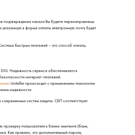
ле подтверждения заказа Вы будете перенаправлены
на указанную в форме оплаты электронную почту будет
 Система быстрых платежей – это способ оплаты,
I DSS. Надежность сервиса обеспечивается
 безопасности интернет-платежей.
панию
Uniteller происходит с применением технологии
овень надежности.
м современных систем защиты. СБП соответствует
 проверку пользователя в банке-эмитенте (банк,
нка. Как правило, это дополнительный пароль,