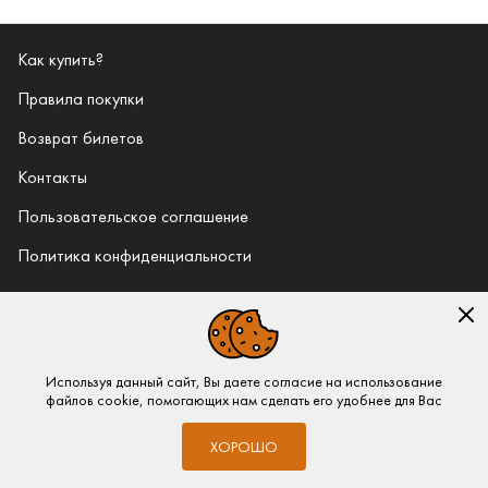
Как купить?
Правила покупки
Возврат билетов
Контакты
Пользовательское соглашение
Политика конфиденциальности
Режим работы: из 8:00 до 20:00
+7 (843) 5-100-400
Используя данный сайт, Вы даете согласие на использование
info@bileton.ru
файлов cookie, помогающих нам сделать его удобнее для Вас
—
Дизайн и разработка
ХОРОШО